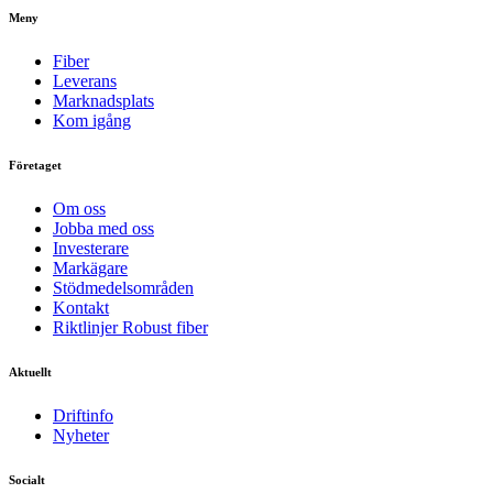
Meny
Fiber
Leverans
Marknadsplats
Kom igång
Företaget
Om oss
Jobba med oss
Investerare
Markägare
Stödmedelsområden
Kontakt
Riktlinjer Robust fiber
Aktuellt
Driftinfo
Nyheter
Socialt