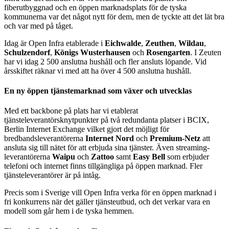
fiberutbyggnad och en öppen marknadsplats för de tyska
kommunerna var det något nytt för dem, men de tyckte att det lät bra
och var med på tåget.
Idag är Open Infra etablerade i
Eichwalde
,
Zeuthen
,
Wildau
,
Schulzendorf
,
Königs Wusterhausen
och
Rosengarten
. I Zeuten
har vi idag 2 500 anslutna hushåll och fler ansluts löpande. Vid
årsskiftet räknar vi med att ha över 4 500 anslutna hushåll.
En ny öppen tjänstemarknad som växer och utvecklas
Med ett backbone på plats har vi etablerat
tjänsteleverantörsknytpunkter på två redundanta platser i BCIX,
Berlin Internet Exchange vilket gjort det möjligt för
bredbandsleverantörerna
Internet Nord
och
Premium-Netz
att
ansluta sig till nätet för att erbjuda sina tjänster. Även streaming-
leverantörerna
Waipu
och
Zattoo
samt
Easy Bell
som erbjuder
telefoni och internet finns tillgängliga på öppen marknad. Fler
tjänsteleverantörer är på intåg.
Precis som i Sverige vill Open Infra verka för en öppen marknad i
fri konkurrens när det gäller tjänsteutbud, och det verkar vara en
modell som går hem i de tyska hemmen.