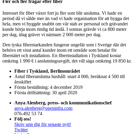
Fler och fler frågar efter fiber
Intresset för fiber växer fort ju fler som blir anslutna. Vi hade en
period då vi sålde mer än vad vi hade organisation för att bygga det
hela, men vi byggde snabbt om vår stab av personal och grävandet
kunde börja inom rimlig tid ändå. I somras grävde vi ca 800 meter
per dag, idag gräver vi närmare 2 000 meter per dag.
Den tyska fibermarkanden fungerar ungefär som i Sverige där det
behövs ett visst antal kunder inom ett område som betalar för
fibernätet och installation. En fiberinstallation i Tyskland kostar
omkring 1 990 € i anslutningsavgift, det vill säga omkring 19 850 kr.
Fiber i Tyskland, Berlinområdet
Antal fiberanslutna hushåll: snart 4 000, beräknat 4 500 till
årsskiftet
Första beställning: 4 december 2019
Första driftsättning: 30 april 2020
Anya Alenberg, press- och kommunikationschef
anya.alenberg@openinfra.com
076-492 53 74
Följ oss!
Skriv upp dig för senaste nytt!
Twitter