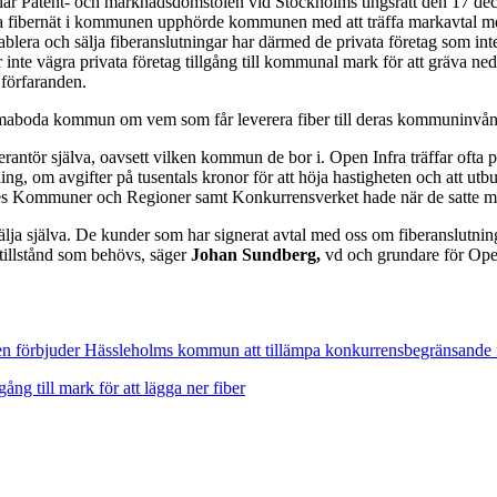
tslår Patent- och marknadsdomstolen vid Stockholms tingsrätt den 17
 fibernät i kommunen upphörde kommunen med att träffa markavtal med p
ablera och sälja fiberanslutningar har därmed de privata företag som int
e vägra privata företag tillgång till kommunal mark för att gräva ned
förfaranden.
mmaboda kommun om vem som får leverera fiber till deras kommuninvån
leverantör själva, oavsett vilken kommun de bor i. Open Infra träffar oft
ing, om avgifter på tusentals kronor för att höja hastigheten och att utbu
ges Kommuner och Regioner samt Konkurrensverket hade när de satte m
älja själva. De kunder som har signerat avtal med oss om fiberanslutning 
tillstånd som behövs, säger
Johan Sundberg,
vd och grundare för Ope
n förbjuder Hässleholms kommun att tillämpa konkurrensbegränsande 
ång till mark för att lägga ner fiber