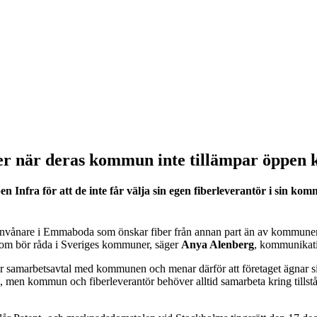
fiber när deras kommun inte tillämpar öppen
Infra för att de inte får välja sin egen fiberleverantör i sin k
invånare i Emmaboda som önskar fiber från annan part än av kommunen. 
som bör råda i Sveriges kommuner, säger
Anya Alenberg
, kommunikati
 samarbetsavtal med kommunen och menar därför att företaget ägnar si
al”, men kommun och fiberleverantör behöver alltid samarbeta kring tills