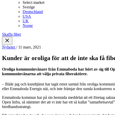
Select market
Sverige
Deutschland
USA
UK
Norge
Skaffa fiber
Nyheter
/ 11 mars, 2021
Kunder är oroliga för att de inte ska få 
Oroliga kommuninvånare från Emmaboda har hört av sig till Open 
kommuninvånarna att välja privata fiberaktörer.
– Både jag och kundtjänst har tagit emot samtal från oroliga kommun
eller Emmaboda Energis nät, och inte främjar den sunda konkurrens 
Emmaboda kommun har på sin hemsida meddelat att ett företag saknar
Open Infra, så stämmer det att vi inte har ett så kallat ”samarbetsavt
bredbandsstrategi.