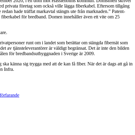
 december 2020, i en dom mot Hässleholms kommun. Domstolen skriver
rivata företag som också ville lägga fiberkabel. Eftersom tillgång
e redan hade träffat markavtal stängts ute från marknaden.” Patent-
 fiberkabel för bredband. Domen innehåller även ett vite om 25
are.
a privatpersoner runt om i landet som berättar om stängda fibernät som
det av tjänsteleverantörer är väldigt begränsat. Det är inte den bilden
ålen för bredbandsutbyggnaden i Sverige är 2009.
ska känna sig trygga med att de kan få fiber. När det är dags att gå in
n Infra.
förfarande