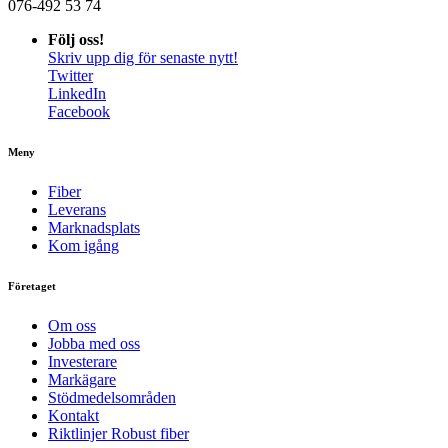
076-492 53 74
Följ oss!
Skriv upp dig för senaste nytt!
Twitter
LinkedIn
Facebook
Meny
Fiber
Leverans
Marknadsplats
Kom igång
Företaget
Om oss
Jobba med oss
Investerare
Markägare
Stödmedelsområden
Kontakt
Riktlinjer Robust fiber