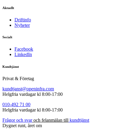
Aktuellt
Driftinfo
Nyheter
Socialt
Facebook
LinkedIn
Kundtjänst
Privat & Företag
kundtjanst@openinfra.com
Helgfria vardagar kl 8:00-17:00
010-492
71
00
Helgfria vardagar kl 8:00-17:00
Frågor
och
s
var
och felanmälan till
kundtjänst
Dygnet runt, året om