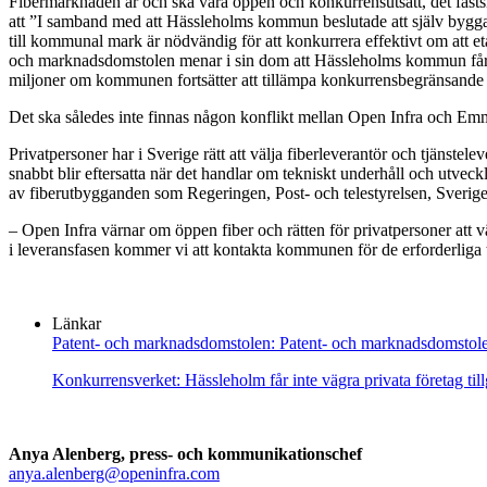
Fibermarknaden är och ska vara öppen och konkurrensutsatt, det fas
att ”I samband med att Hässleholms kommun beslutade att själv bygga
till kommunal mark är nödvändig för att konkurrera effektivt om att et
och marknadsdomstolen menar i sin dom att Hässleholms kommun får int
miljoner om kommunen fortsätter att tillämpa konkurrensbegränsande 
Det ska således inte finnas någon konflikt mellan Open Infra och E
Privatpersoner har i Sverige rätt att välja fiberleverantör och tjänste
snabbt blir eftersatta när det handlar om tekniskt underhåll och utveckl
av fiberutbygganden som Regeringen, Post- och telestyrelsen, Sveri
– Open Infra värnar om öppen fiber och rätten för privatpersoner att v
i leveransfasen kommer vi att kontakta kommunen för de erforderliga 
Länkar
Patent- och marknadsdomstolen: Patent- och marknadsdomstole
Konkurrensverket: Hässleholm får inte vägra privata företag tillg
Anya Alenberg, press- och kommunikationschef
anya.alenberg@openinfra.com