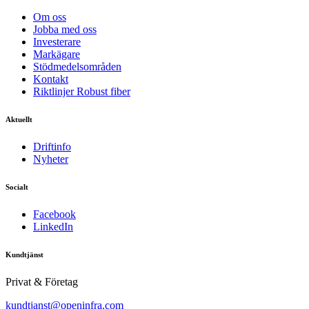
Om oss
Jobba med oss
Investerare
Markägare
Stödmedelsområden
Kontakt
Riktlinjer Robust fiber
Aktuellt
Driftinfo
Nyheter
Socialt
Facebook
LinkedIn
Kundtjänst
Privat & Företag
kundtjanst@openinfra.com