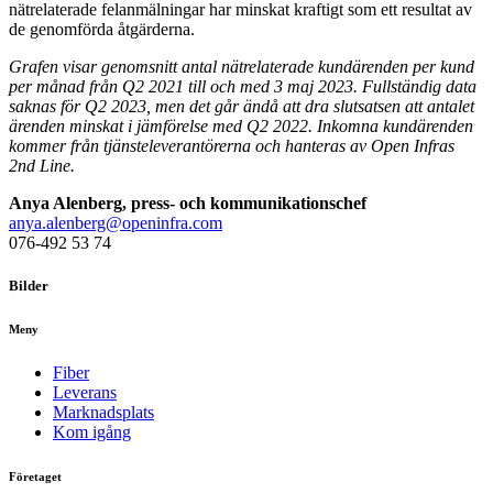
nätrelaterade felanmälningar har minskat kraftigt som ett resultat av
de genomförda åtgärderna.
Grafen visar genomsnitt antal
nätrelaterade kundärenden
per kund
per månad från Q2 2021 till och med 3 maj 2023. Fullständig data
saknas för Q2 2023, men det går ändå att dra slutsatsen att antalet
ärenden minskat i jämförelse med Q2 2022. Inkomna kundärenden
kommer från tjänsteleverantörerna och hanteras av Open Infras
2nd Line.
Anya Alenberg, press- och kommunikationschef
anya.alenberg@openinfra.com
076-492 53 74
Bilder
Meny
Fiber
Leverans
Marknadsplats
Kom igång
Företaget