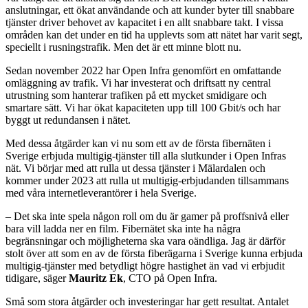
anslutningar, ett ökat användande och att kunder byter till snabbare
tjänster driver behovet av kapacitet i en allt snabbare takt. I vissa
områden kan det under en tid ha upplevts som att nätet har varit segt,
speciellt i rusningstrafik. Men det är ett minne blott nu.
Sedan november 2022 har Open Infra genomfört en omfattande
omläggning av trafik. Vi har investerat och driftsatt ny central
utrustning som hanterar trafiken på ett mycket smidigare och
smartare sätt. Vi har ökat kapaciteten upp till 100 Gbit/s och har
byggt ut redundansen i nätet.
Med dessa åtgärder kan vi nu som ett av de första fibernäten i
Sverige erbjuda multigig-tjänster till alla slutkunder i Open Infras
nät. Vi börjar med att rulla ut dessa tjänster i Mälardalen och
kommer under 2023 att rulla ut multigig-erbjudanden tillsammans
med våra internetleverantörer i hela Sverige.
– Det ska inte spela någon roll om du är gamer på proffsnivå eller
bara vill ladda ner en film. Fibernätet ska inte ha några
begränsningar och möjligheterna ska vara oändliga. Jag är därför
stolt över att som en av de första fiberägarna i Sverige kunna erbjuda
multigig-tjänster med betydligt högre hastighet än vad vi erbjudit
tidigare, säger
Mauritz Ek
, CTO på Open Infra.
Små som stora åtgärder och investeringar har gett resultat. Antalet