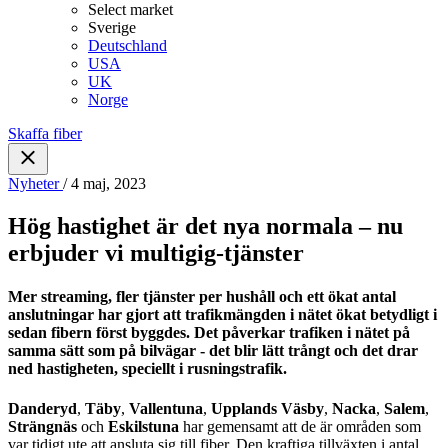
Select market
Sverige
Deutschland
USA
UK
Norge
Skaffa fiber
Nyheter
/ 4 maj, 2023
Hög hastighet är det nya normala – nu
erbjuder vi multigig-tjänster
Mer streaming, fler tjänster per hushåll och ett ökat antal
anslutningar har gjort att trafikmängden i nätet ökat betydligt i
sedan fibern först byggdes. Det påverkar trafiken i nätet på
samma sätt som på bilvägar - det blir lätt trångt och det drar
ned hastigheten, speciellt i rusningstrafik.
Danderyd
,
Täby
,
Vallentuna
,
Upplands Väsby
,
Nacka
,
Salem
,
Strängnäs
och
Eskilstuna
har gemensamt att de är områden som
var tidigt ute att ansluta sig till fiber.
Den kraftiga tillväxten i antal