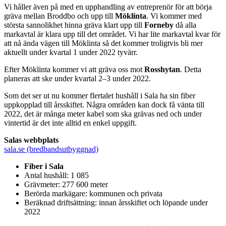
Vi håller även på med en upphandling av entreprenör för att börja
gräva mellan Broddbo och upp till
Möklinta
. Vi kommer med
största sannolikhet hinna gräva klart upp till
Forneby
då alla
markavtal är klara upp till det området. Vi har lite markavtal kvar för
att nå ända vägen till Möklinta så det kommer troligtvis bli mer
aktuellt under kvartal 1 under 2022 tyvärr.
Efter Möklinta kommer vi att gräva oss mot
Rosshytan
. Detta
planeras att ske under kvartal 2–3 under 2022.
Som det ser ut nu kommer flertalet hushåll i Sala ha sin fiber
uppkopplad till årsskiftet. Några områden kan dock få vänta till
2022, det är många meter kabel som ska grävas ned och under
vintertid är det inte alltid en enkel uppgift.
Salas webbplats
sala.se (bredbandsutbyggnad)
Fiber i Sala
Antal hushåll: 1 085
Grävmeter: 277 600 meter
Berörda markägare: kommunen och privata
Beräknad driftsättning: innan årsskiftet och löpande under
2022