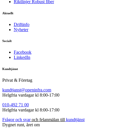
Riktlinjer Robust fiber
Aktuellt
Driftinfo
Nyheter
Socialt
Facebook
LinkedIn
Kundtjänst
Privat & Företag
kundtjanst@openinfra.com
Helgfria vardagar kl 8:00-17:00
010-492
71
00
Helgfria vardagar kl 8:00-17:00
Frågor
och
s
var
och felanmälan till
kundtjänst
Dygnet runt, året om