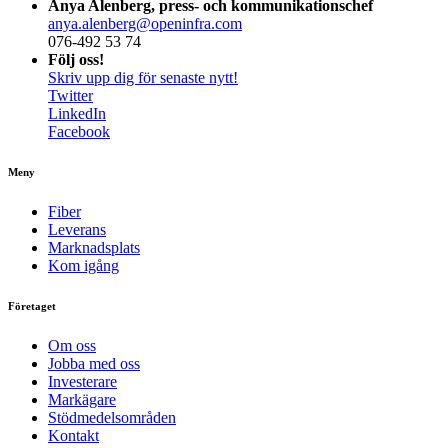
Anya Alenberg, press- och kommunikationschef
anya.alenberg@openinfra.com
076-492 53 74
Följ oss!
Skriv upp dig för senaste nytt!
Twitter
LinkedIn
Facebook
Meny
Fiber
Leverans
Marknadsplats
Kom igång
Företaget
Om oss
Jobba med oss
Investerare
Markägare
Stödmedelsområden
Kontakt