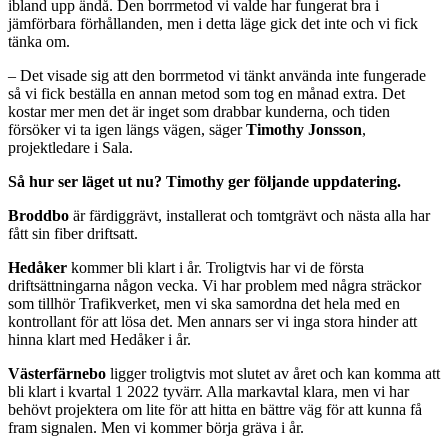
ibland upp ändå. Den borrmetod vi valde har fungerat bra i
jämförbara förhållanden, men i detta läge gick det inte och vi fick
tänka om.
– Det visade sig att den borrmetod vi tänkt använda inte fungerade
så vi fick beställa en annan metod som tog en månad extra. Det
kostar mer men det är inget som drabbar kunderna, och tiden
försöker vi ta igen längs vägen, säger
Timothy Jonsson
,
projektledare i Sala.
Så hur ser läget ut nu? Timothy ger följande uppdatering.
Broddbo
är färdiggrävt, installerat och tomtgrävt och nästa alla har
fått sin fiber driftsatt.
Hedåker
kommer bli klart i år. Troligtvis har vi de första
driftsättningarna någon vecka. Vi har problem med några sträckor
som tillhör Trafikverket, men vi ska samordna det hela med en
kontrollant för att lösa det. Men annars ser vi inga stora hinder att
hinna klart med Hedåker i år.
Västerfärnebo
ligger troligtvis mot slutet av året och kan komma att
bli klart i kvartal 1 2022 tyvärr. Alla markavtal klara, men vi har
behövt projektera om lite för att hitta en bättre väg för att kunna få
fram signalen. Men vi kommer börja gräva i år.